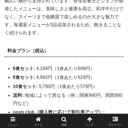
幅広い層から支持されています。管理栄養士とシェフが開
発したメニューは、美味しさと健康を両立。和洋中だけで
なく、スイーツまで低糖質で楽しめるのが大きな魅力で
す。毎週新メニューが3品追加されるため、飽きることな
く続けられます。
料金プラン（税込）
6食セット:
4,194円（1食あたり699円）
8食セット:
4,992円（1食あたり624円）
10食セット:
5,790円（1食あたり579円）
送料:
地域によって異なる（例：関東990円、関西880
円など）
nosh club（購入数に応じて割引率アップ）:
累計10食購入で1%OFF、累計170食購入で最大
メニュー
ホーム
検索
トップ
サイドバー