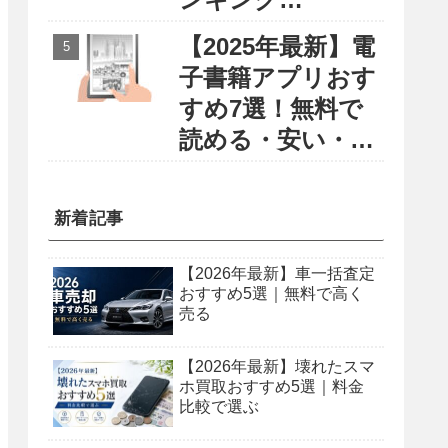
〜円安・物価高に
【2025年最新】電
負けない賢い留学
子書籍アプリおす
選び〜
すめ7選！無料で
読める・安い・使
いやすさで徹底比
較
新着記事
【2026年最新】車一括査定
おすすめ5選｜無料で高く
売る
【2026年最新】壊れたスマ
ホ買取おすすめ5選｜料金
比較で選ぶ