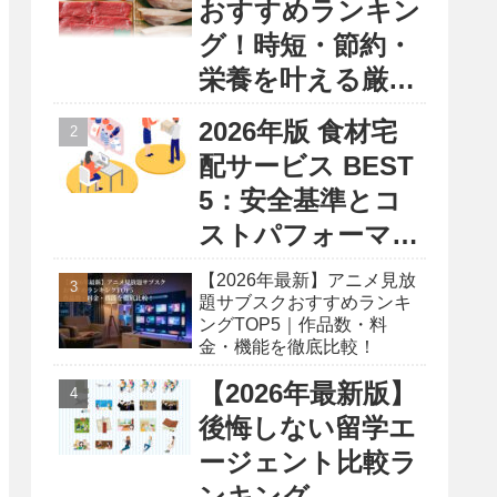
おすすめランキン
グ！時短・節約・
栄養を叶える厳選
5選
2026年版 食材宅
配サービス BEST
5：安全基準とコ
ストパフォーマン
ス徹底比較レポー
【2026年最新】アニメ見放
ト
題サブスクおすすめランキ
ングTOP5｜作品数・料
金・機能を徹底比較！
【2026年最新版】
後悔しない留学エ
ージェント比較ラ
ンキング