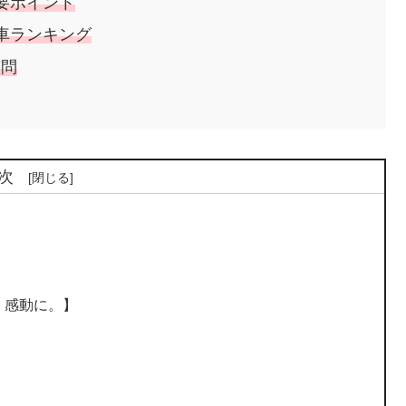
要ポイント
車ランキング
質問
次
を、感動に。】