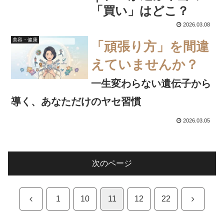
「買い」はどこ？
2026.03.08
美容・健康
「頑張り方」を間違
えていませんか？
一生変わらない遺伝子から
導く、あなただけのヤセ習慣
2026.03.05
次のページ
前
次
1
10
11
12
22
へ
へ