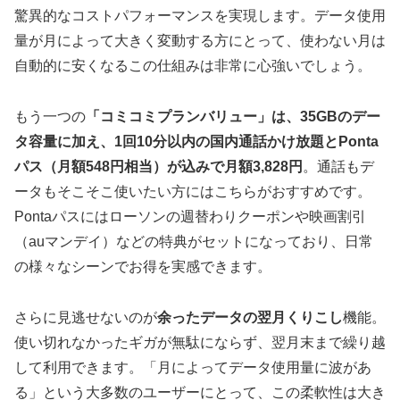
驚異的なコストパフォーマンスを実現します。データ使用
量が月によって大きく変動する方にとって、使わない月は
自動的に安くなるこの仕組みは非常に心強いでしょう。
もう一つの
「コミコミプランバリュー」は、35GBのデー
タ容量に加え、1回10分以内の国内通話かけ放題とPonta
パス（月額548円相当）が込みで月額3,828円
。通話もデ
ータもそこそこ使いたい方にはこちらがおすすめです。
Pontaパスにはローソンの週替わりクーポンや映画割引
（auマンデイ）などの特典がセットになっており、日常
の様々なシーンでお得を実感できます。
さらに見逃せないのが
余ったデータの翌月くりこし
機能。
使い切れなかったギガが無駄にならず、翌月末まで繰り越
して利用できます。「月によってデータ使用量に波があ
る」という大多数のユーザーにとって、この柔軟性は大き