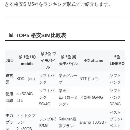
きる格安SIM5社をランキング形式でご紹介します。
📊 TOP5 格安SIM比較表
🥈 2位 ワ
🥇 1位 UQ
🥉 3位 楽
5位
項目
イモバイ
4位 ahamo
mobile
天モバイル
LINEMO
ル
運営
ソフトバ
楽天グルー
ソフト
KDDI（au）
NTTドコモ
元
ンク
プ
バンク
ソフトバ
楽天＋
ソフト
使用
au 5G/4G
ンク
au（ローミ
ドコモ 5G/4G
バンク
回線
LTE
5G/4G
ング）
5G/4G
ベスト
主力
トクトクプ
シンプル3
Rakuten最
プラン/
プラ
ラン
ahamo（30GB）
S/M/L
強プラン
ベスト
ン
2（30GB）