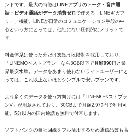
ンドです。最大の特徴は
LINEアプリのトーク・音声通
話・ビデオ通話がデータ消費ゼロ
で使える「LINEギガフ
リー」機能。LINEが日常のコミュニケーション手段の中
心という方にとっては、他社にない圧倒的なメリットで
す。
料金体系は使った分だけ支払う段階制を採用しており、
「LINEMOベストプラン」なら3GB以下で
月額990円
と業
界最安水準。データをあまり使わないライトユーザーにと
っては、これ以上ないほどシンプルで安いプランです。
より多くのデータを使う方向けには「LINEMOベストプラ
ンV」が用意されており、30GBまで月額2,970円で利用可
能。5分以内の国内通話も無料で付帯します。
ソフトバンクの自社回線をフル活用するため通信品質も高