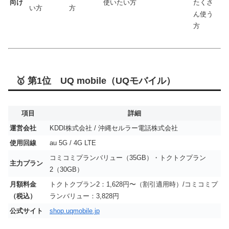
向け
使いたい方
たくさ
い方
方
ん使う
方
🥇 第1位 UQ mobile（UQモバイル）
項目
詳細
運営会社
KDDI株式会社 / 沖縄セルラー電話株式会社
使用回線
au 5G / 4G LTE
コミコミプランバリュー（35GB）・トクトクプラン
主力プラン
2（30GB）
月額料金
トクトクプラン2：1,628円〜（割引適用時）/コミコミプ
（税込）
ランバリュー：3,828円
公式サイト
shop.uqmobile.jp