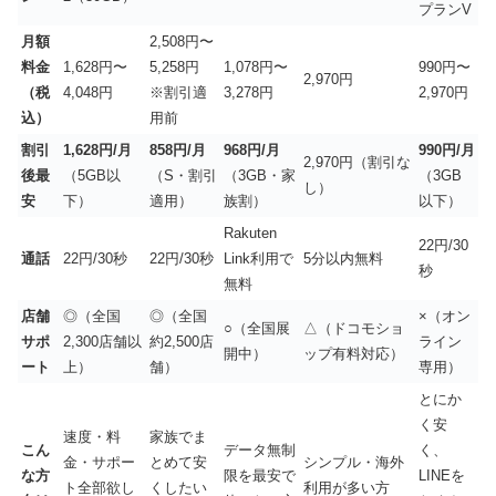
プランV
月額
2,508円〜
料金
1,628円〜
5,258円
1,078円〜
990円〜
2,970円
（税
4,048円
※割引適
3,278円
2,970円
込）
用前
割引
1,628円/月
858円/月
968円/月
990円/月
2,970円（割引な
後最
（5GB以
（S・割引
（3GB・家
（3GB
し）
安
下）
適用）
族割）
以下）
Rakuten
22円/30
通話
22円/30秒
22円/30秒
Link利用で
5分以内無料
秒
無料
店舗
◎（全国
◎（全国
×（オン
○（全国展
△（ドコモショ
サポ
2,300店舗以
約2,500店
ライン
開中）
ップ有料対応）
ート
上）
舗）
専用）
とにか
く安
速度・料
家族でま
こん
データ無制
く、
金・サポー
とめて安
シンプル・海外
な方
限を最安で
LINEを
ト全部欲し
くしたい
利用が多い方