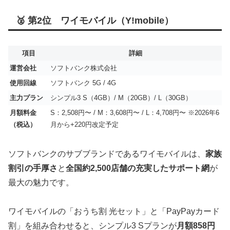
🥈 第2位 ワイモバイル（Y!mobile）
項目
詳細
運営会社
ソフトバンク株式会社
使用回線
ソフトバンク 5G / 4G
主力プラン
シンプル3 S（4GB）/ M（20GB）/ L（30GB）
月額料金
S：2,508円〜 / M：3,608円〜 / L：4,708円〜 ※2026年6
（税込）
月から+220円改定予定
ソフトバンクのサブブランドであるワイモバイルは、
家族
割引の手厚さ
と
全国約2,500店舗の充実したサポート網
が
最大の魅力です。
ワイモバイルの「おうち割 光セット」と「PayPayカード
割」を組み合わせると、シンプル3 Sプランが
月額858円