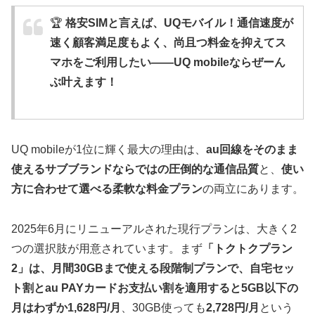
🏆
格安SIMと言えば、UQモバイル！通信速度が
速く顧客満足度もよく、尚且つ料金を抑えてス
マホをご利用したい——UQ mobileならぜーん
ぶ叶えます！
UQ mobileが1位に輝く最大の理由は、
au回線をそのまま
使えるサブブランドならではの圧倒的な通信品質
と、
使い
方に合わせて選べる柔軟な料金プラン
の両立にあります。
2025年6月にリニューアルされた現行プランは、大きく2
つの選択肢が用意されています。まず
「トクトクプラン
2」は、月間30GBまで使える段階制プランで、自宅セッ
ト割とau PAYカードお支払い割を適用すると5GB以下の
月はわずか1,628円/月
、30GB使っても
2,728円/月
という