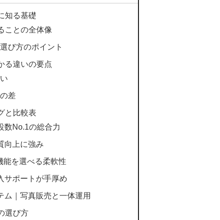
に知る基礎
きることの全体像
選び方のポイント
わかる違いの要点
い
の差
グと比較表
数No.1の総合力
質向上に強み
要機能を選べる柔軟性
入サポートが手厚め
テム｜写真販売と一体運用
の選び方