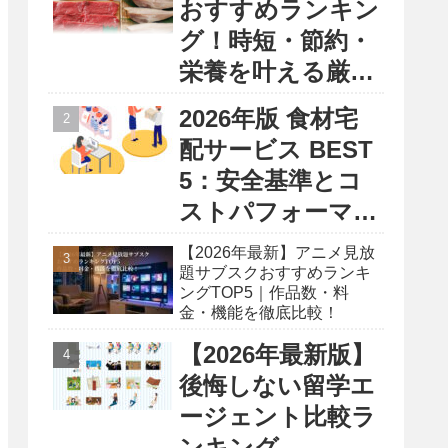
おすすめランキン
グ！時短・節約・
栄養を叶える厳選
5選
2026年版 食材宅
配サービス BEST
5：安全基準とコ
ストパフォーマン
ス徹底比較レポー
【2026年最新】アニメ見放
ト
題サブスクおすすめランキ
ングTOP5｜作品数・料
金・機能を徹底比較！
【2026年最新版】
後悔しない留学エ
ージェント比較ラ
ンキング