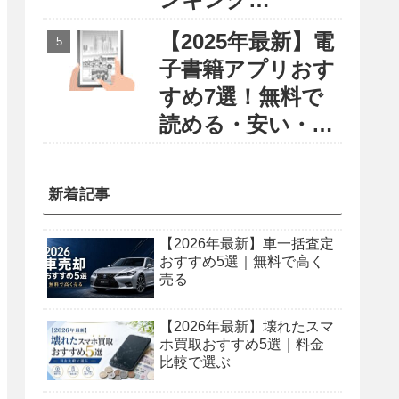
〜円安・物価高に
【2025年最新】電
負けない賢い留学
子書籍アプリおす
選び〜
すめ7選！無料で
読める・安い・使
いやすさで徹底比
較
新着記事
【2026年最新】車一括査定
おすすめ5選｜無料で高く
売る
【2026年最新】壊れたスマ
ホ買取おすすめ5選｜料金
比較で選ぶ