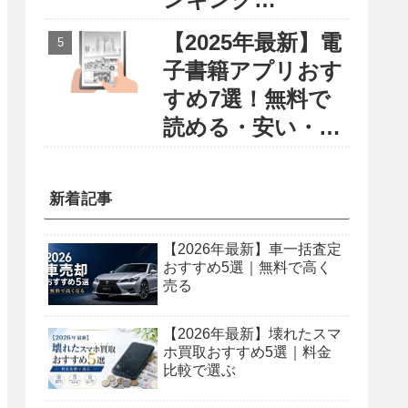
〜円安・物価高に
【2025年最新】電
負けない賢い留学
子書籍アプリおす
選び〜
すめ7選！無料で
読める・安い・使
いやすさで徹底比
較
新着記事
【2026年最新】車一括査定
おすすめ5選｜無料で高く
売る
【2026年最新】壊れたスマ
ホ買取おすすめ5選｜料金
比較で選ぶ