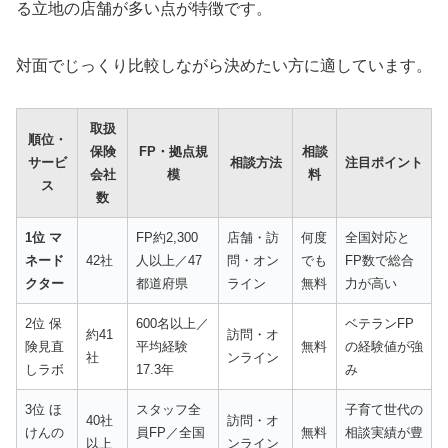
る立地の店舗が多い点が特徴です。
対面でじっくり比較しながら決めたい方に適しています。
取扱
順位・
保険
FP・拠点規
相談
サービ
相談方法
注目ポイント
会社
模
料
ス
数
1位 マ
FP約2,300
店舗・訪
何度
全国対応と
ネード
42社
人以上／47
問・オン
でも
FP数で総合
クター
都道府県
ライン
無料
力が高い
2位 保
600名以上／
ベテランFP
約41
訪問・オ
険見直
平均経験
無料
の経験値が強
社
ンライン
しラボ
17.3年
み
3位 ほ
スタッフ全
子育て世代の
40社
訪問・オ
けんの
員FP／全国
無料
相談実績が豊
以上
ンライン