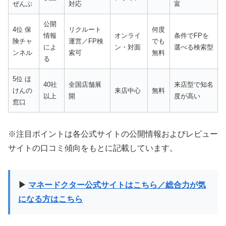
ぜんぶ
対応
富
公開
4位 保
リクルート
何度
情報
オンライ
条件でFPを
険チャ
運営／FP検
でも
によ
ン・対面
選べる検索型
ンネル
索可
無料
る
5位 ほ
40社
全国店舗展
来店型で知名
けんの
来店中心
無料
以上
開
度が高い
窓口
※注目ポイントは各公式サイトの公開情報およびレビュー
サイトの口コミ傾向をもとに記載しています。
▶
マネードクター公式サイトはこちら／総合力が気
になる方はこちら