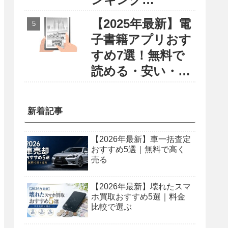
〜円安・物価高に
【2025年最新】電
負けない賢い留学
子書籍アプリおす
選び〜
すめ7選！無料で
読める・安い・使
いやすさで徹底比
較
新着記事
【2026年最新】車一括査定
おすすめ5選｜無料で高く
売る
【2026年最新】壊れたスマ
ホ買取おすすめ5選｜料金
比較で選ぶ