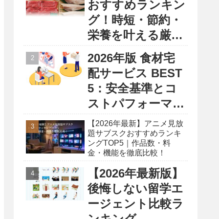
おすすめランキン
グ！時短・節約・
栄養を叶える厳選
5選
2026年版 食材宅
配サービス BEST
5：安全基準とコ
ストパフォーマン
ス徹底比較レポー
【2026年最新】アニメ見放
ト
題サブスクおすすめランキ
ングTOP5｜作品数・料
金・機能を徹底比較！
【2026年最新版】
後悔しない留学エ
ージェント比較ラ
ンキング