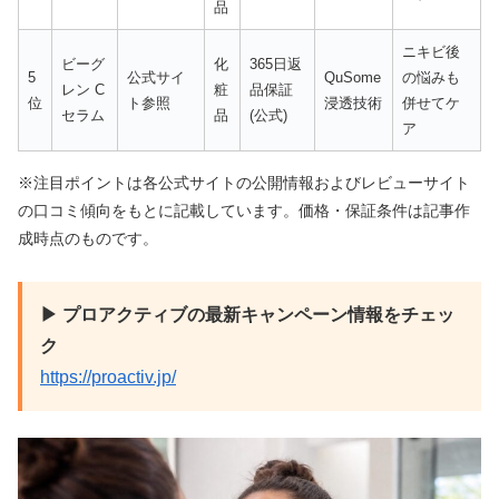
品
ニキビ後
ビーグ
化
365日返
5
公式サイ
QuSome
の悩みも
レン C
粧
品保証
位
ト参照
浸透技術
併せてケ
セラム
品
(公式)
ア
※注目ポイントは各公式サイトの公開情報およびレビューサイト
の口コミ傾向をもとに記載しています。価格・保証条件は記事作
成時点のものです。
▶ プロアクティブの最新キャンペーン情報をチェッ
ク
https://proactiv.jp/