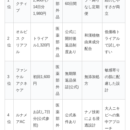
1
2,980円／
プ・縛り
続のしや
クティ
部
60日間
位
14日分
なし定期
すさが両
ブ
外
1,980円
便
立
品
医
オルビ
公式に
低価格ト
薬
和漢植物
2
ス ク
トライア
開封後
ライアル
部
由来成分
位
リアフ
ル1,320円
返品制
で試しや
外
配合
ル
度あり
すい
品
医
ファン
敏感寄り
薬
無期限
3
ケル
初回1,600
無添加処
の肌に配
部
返品保
位
アクネ
円
方
慮した設
外
証(公式)
ケア
計
品
医
大人ニキ
お試し7日
薬
ナノ技術
4
ルナメ
公式条
ビへの集
分(公式参
部
による浸
位
アAC
件あり
中アプロ
照)
外
透設計
ーチ