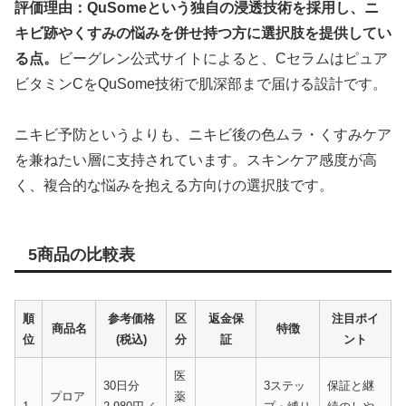
評価理由：QuSomeという独自の浸透技術を採用し、ニ
キビ跡やくすみの悩みを併せ持つ方に選択肢を提供してい
る点。
ビーグレン公式サイトによると、Cセラムはピュア
ビタミンCをQuSome技術で肌深部まで届ける設計です。
ニキビ予防というよりも、ニキビ後の色ムラ・くすみケア
を兼ねたい層に支持されています。スキンケア感度が高
く、複合的な悩みを抱える方向けの選択肢です。
5商品の比較表
順
参考価格
区
返金保
注目ポイ
商品名
特徴
位
(税込)
分
証
ント
医
30日分
3ステッ
保証と継
プロア
薬