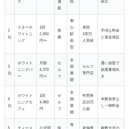
ス
通
院
両立
販
都
スターホ
1回
心
来院
2
医
手頃な料金
ワイトニ
2,950
駅
100万
位
療
と返金保証
ング
円〜
前
人実績
型
全
ホワイト
月額
セ
通い放題で
3
国
セルフ
ニングバ
4,370
ル
頻度重視向
位
展
専門店
ー
円〜
フ
き
開
全
ホワイト
1回
セ
年間来
4
国
本数加算な
ニングカ
4,980
ル
店10万
位
展
し一律料金
フェ
円
フ
人超
開
専
5
ティース
公式問
医
老舗専
複数方式の