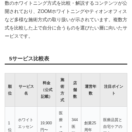
数のホワイトニング方式を比較・解説するコンテンツが公
開されており、ZOOMホワイトニングやティオンオフィス
など多様な施術方式の取り扱いが示されています。複数方
式を比較した上で自分に合うものを選びたい層に向いたサ
ービスです。
5サービス比較表
施
料金
店
順
サービス
術
運営年
注目ポイン
（公式
舗
位
名
方
数
ト
記載）
数
式
医
ホワイト
療
344
医療品質と
1
19,900
創業25
エッセン
＋
医
自宅ケアの
位
円〜
周年