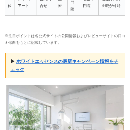
門
位
アート
合せ
療
門院
比較が可能
院
※注目ポイントは各公式サイトの公開情報およびレビューサイトの口コ
ミ傾向をもとに記載しています。
▶
ホワイトエッセンスの最新キャンペーン情報をチ
ェック