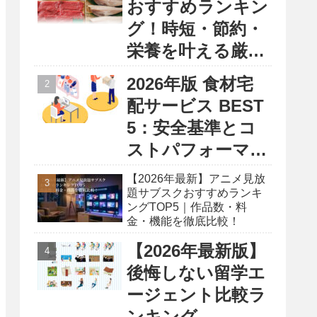
おすすめランキン
グ！時短・節約・
栄養を叶える厳選
5選
2026年版 食材宅
配サービス BEST
5：安全基準とコ
ストパフォーマン
ス徹底比較レポー
【2026年最新】アニメ見放
ト
題サブスクおすすめランキ
ングTOP5｜作品数・料
金・機能を徹底比較！
【2026年最新版】
後悔しない留学エ
ージェント比較ラ
ンキング