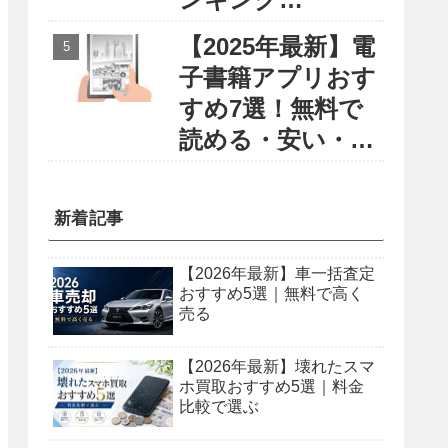
〜円安・物価高に
【2025年最新】電
負けない賢い留学
子書籍アプリおす
選び〜
すめ7選！無料で
読める・安い・使
いやすさで徹底比
較
新着記事
【2026年最新】車一括査定
おすすめ5選｜無料で高く
売る
【2026年最新】壊れたスマ
ホ買取おすすめ5選｜料金
比較で選ぶ