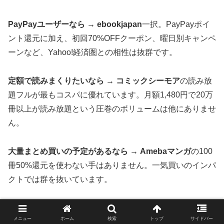
PayPayユーザーなら → ebookjapan
一択。PayPayポイ
ント還元に加え、初回70%OFFクーポン、曜日別キャンペ
ーンなど、Yahoo!経済圏との相性は抜群です。
定額で読みまくりたいなら → コミックシーモア
の読み放
題フルが最もコスパに優れています。月額1,480円で20万
冊以上が読み放題という圧巻のボリュームは他にありませ
ん。
大量まとめ買いの予定があるなら → Amebaマンガ
の100
冊50%還元を使わない手はありません。一気買いのインパ
クトでは群を抜いています。
メニュー
ホーム
検索
トップ
サイドバー