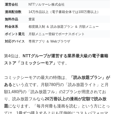
運営会社
NTTソルマーレ株式会社
漫画配信数
14万作品以上（電子書籍全体では100万冊以上）
無料作品
豊富
料金体系
都度購入制 ＆ 読み放題プラン ＆ 月額メニュー
ポイント還元
月額メニュー登録でボーナスポイント
対応デバイス
専用アプリ ＆ Webブラウザ
第4位は、
NTTグループが運営する業界最大級の電子書籍
ストア「コミックシーモア」
です。
コミックシーモアの最大の特徴は、
「読み放題プラン」が
ある
という点です。月額780円の「読み放題ライト」と月
額1,480円の「読み放題フル」の2プランが用意されてお
り、読み放題フルなら
20万冊以上の漫画が定額で読み放
題
になります。「毎月何冊も漫画を読む」という方にとっ
ては、1冊ずつ購入するよりも圧倒的にコストパフォーマ