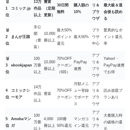
🥇
13万
豊富
30日間
購入額の
リ＆
最大級＆退
1
コミック.jp
作品
（定期
無料
10%
ブラ
会後も読め
位
以上
更新）
ウザ
る
非公
🥈
最大50%
ブラ
驚異的なポ
開
10,000
2
まんが王国
ポイント
最大50%
ウザ
イント還元
（豊
冊以上
位
還元
中心
率
富）
アプ
🥉
100
70%OFF
Yahoo!・
10,000
PayPay
リ＆
3
ebookjapan
万冊
クーポン
PayPay連携
冊以上
連携
ブラ
位
以上
（6回）
でお得
ウザ
月額メニ
アプ
14万
4
コミックシ
70%OFF
ュー登録
リ＆
読み放題プ
作品
豊富
位
ーモア
クーポン
でボーナ
ブラ
ランあり
以上
ス
ウザ
アプ
100
大量購入時
5
Amebaマン
4,000
100冊
マンガコ
リ＆
万冊
の破格の還
位
ガ
冊以上
50%還元
イン還元
ブラ
以上
元