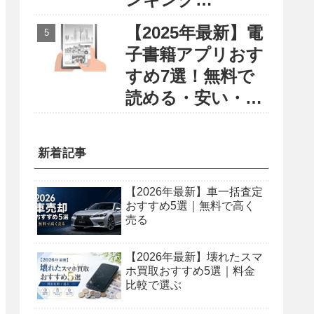
〜円安・物価高に
【2025年最新】電
負けない賢い留学
子書籍アプリおす
選び〜
すめ7選！無料で
読める・安い・使
いやすさで徹底比
較
新着記事
【2026年最新】車一括査定
おすすめ5選｜無料で高く
売る
【2026年最新】壊れたスマ
ホ買取おすすめ5選｜料金
比較で選ぶ