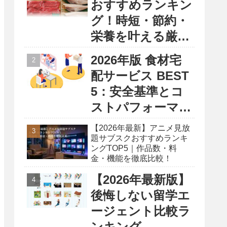
おすすめランキン
グ！時短・節約・
栄養を叶える厳選
5選
2026年版 食材宅
配サービス BEST
5：安全基準とコ
ストパフォーマン
ス徹底比較レポー
【2026年最新】アニメ見放
ト
題サブスクおすすめランキ
ングTOP5｜作品数・料
金・機能を徹底比較！
【2026年最新版】
後悔しない留学エ
ージェント比較ラ
ンキング