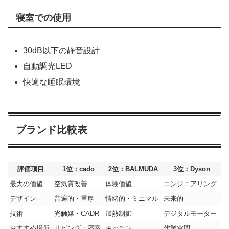
寝室での使用
30dB以下の静音設計
自動調光LED
快適な睡眠環境
ブランド比較表
評価項目
1位：cado
2位：BALMUDA
3位：Dyson
最大の価値
空気質改善
体験価値
エンジニアリング
デザイン
普遍的・重厚
情緒的・ミニマル
未来的
技術
光触媒・CADR
加熱制御
デジタルモーター
おすすめ場所
リビング・寝室
キッチン
作業空間