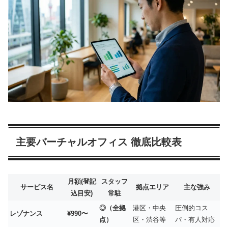
主要バーチャルオフィス 徹底比較表
月額(登記
スタッフ
サービス名
拠点エリア
主な強み
込目安)
常駐
◎（全拠
港区・中央
圧倒的コス
レゾナンス
¥990〜
点）
区・渋谷等
パ・有人対応