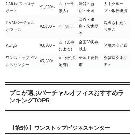
GMOオフィスサ
△（一部
渋谷・新
大手グルー
¥1,650〜
ポート
無人）
宿・全国
プ・銀行連携
渋谷・銀
DMMバーチャル
洗練されたシ
¥2,530〜
×（無人）
座・名古屋
オフィス
ステム
等
△（拠点
全国60拠点
Karigo
¥3,300〜
老舗の安定感
による）
以上
ワンストップビジ
○（受付対
全国主要都
会議室クオリ
¥5,280〜
ネスセンター
応有）
市
ティ
プロが選ぶバーチャルオフィスおすすめラ
ンキングTOP5
【第5位】ワンストップビジネスセンター