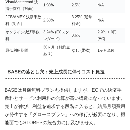
Visa/Mastercard 決
1.98%
2.5%
N/A
済手数料（対面）
JCB/AMEX 決済手数
3.25% (通常
2.38%
N/A
料（対面）
料金)
オンライン決済手数
3.24% (ECスタ
2.9% + 0円
3.6%
料
ンダード)
(EC)
36ヶ月（解約金
最低利用期間
なし (柔軟)
1ヶ月単位
あり）
BASEの落とし穴：売上成長に伴うコスト負担
BASEは月額無料プランも提供しますが、ECでの決済手
数料とサービス利用料の合算が高い構造になっています。
売上が伸び、利益を追求する段階に入ると、結局月額費用
が発生する「グロースプラン」への移行が必要になり、機
能面でもSTORESの統合力には及びません。