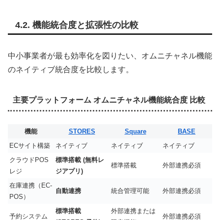
4.2. 機能統合度と拡張性の比較
中小事業者が最も効率化を図りたい、オムニチャネル機能
のネイティブ統合度を比較します。
主要プラットフォーム オムニチャネル機能統合度 比較
機能
STORES
Square
BASE
ECサイト構築
ネイティブ
ネイティブ
ネイティブ
クラウドPOS
標準搭載 (無料レ
標準搭載
外部連携必須
レジ
ジアプリ)
在庫連携（EC-
自動連携
統合管理可能
外部連携必須
POS）
標準搭載
外部連携または
予約システム
外部連携必須