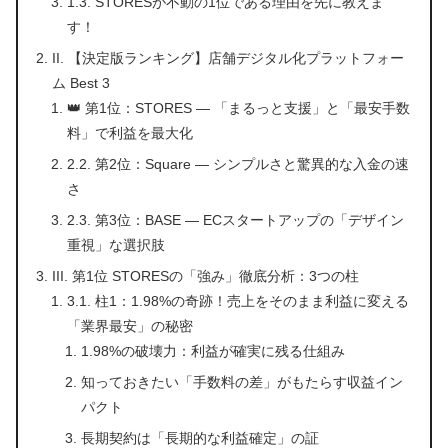
1.3. STORESが不動の1位である理由を先に教えま
す！
II. 【決定版ランキング】店舗デジタル化プラットフォー
ム Best 3
👑 第1位：STORES — 「まるっと支援」と「最安手数
料」で利益を最大化
2.2. 第2位：Square — シンプルさと驚異的な入金の速
さ
2.3. 第3位：BASE — ECスタートアップの「デザイン
重視」な選択肢
III. 第1位 STORESの「強み」徹底分析：3つの柱
3.1. 柱1：1.98%の奇跡！売上をそのまま利益に変える
「業界最安」の秘密
1.98%の破壊力：利益が確実に残る仕組み
知っておきたい「手数料の差」がもたらす収益イン
パクト
長期契約は「長期的な利益確定」の証