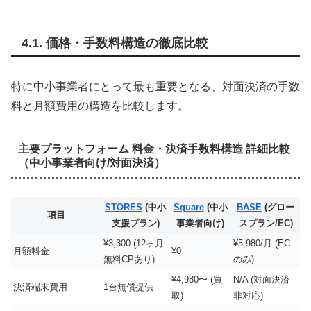
4.1. 価格・手数料構造の徹底比較
特に中小事業者にとって最も重要となる、対面決済の手数
料と月額費用の構造を比較します。
主要プラットフォーム 料金・決済手数料構造 詳細比較
（中小事業者向け/対面決済）
STORES
(中小
Square
(中小
BASE
(グロー
項目
支援プラン)
事業者向け)
スプラン/EC)
¥3,300 (
12ヶ月
¥5,980/月 (EC
月額料金
¥0
無料CPあり
)
のみ)
¥4,980〜 (買
N/A (対面決済
決済端末費用
1台無償提供
取)
非対応)