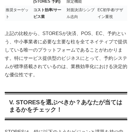
(STORES 予約)
限定機能
推奨ターゲッ
コスト効率/サー
対面決済/シンプ
EC初学者/デザ
ト
ビス業
ル志向
イン重視
上記の比較から、STORESが決済、POS、EC、予約とい
う、中小事業者に必要な主要な柱を全てネイティブで提供
している
唯一のプラットフォーム
であることがわかりま
す。特にサービス提供型のビジネスにとって、予約システ
ムが標準搭載されているのは、業務効率化における決定的
な優位性です。
V. STORESを選ぶべきか？あなたが当ては
まるかをチェック！
STORESは、特に以下のようなビジョンと課題を持つ中