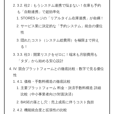
3.2. 柱2：もうシステム連携で悩まない！在庫も予約
も「自動連携」で超効率化
STORES レジの「リアルタイム在庫連携」が命綱！
サービス業に決定的な「予約システム」統合の優位
性
隠れたコスト（システム総費用）を極限まで抑え
る！
3.3. 柱3：開業リスクをゼロに！端末も月額費用も
「タダ」から始める安心設計
IV. 競合プラットフォームとの徹底比較：数字で見る優位
性
4.1. 価格・手数料構造の徹底比較
主要プラットフォーム 料金・決済手数料構造 詳細
比較（中小事業者向け/対面決済）
BASEの落とし穴：売上成長に伴うコスト負担
4.2. 機能統合度と拡張性の比較