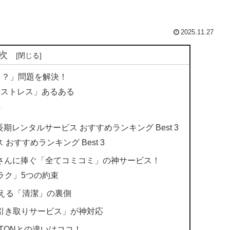
2025.11.27
次
う？」問題を解決！
４大ストレス」あるある
方
長期レンタルサービス おすすめランキング Best 3
すすめランキング Best 3
のズボラさんに捧ぐ「全てコミコミ」の神サービス！
極のラク」5つの約束
が支える「清潔」の裏側
！「引き取りサービス」が神対応
UTONとの違いはココ！