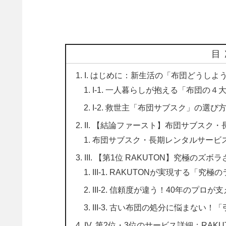
目
I. はじめに：新生活の「布団どうしよ
I-1. 一人暮らしが抱える「布団の
I-2. 救世主「布団サブスク」の選び
II. 【結論ファースト】布団サブスク・
布団サブスク・長期レンタルサービス お
III. 【第1位 RAKUTON】究極
III-1. RAKUTONが実現する「究
III-2. 信頼度が違う！40年のプロ
III-3. 古い布団の処分に悩まない
IV. 第2位・3位のサービス詳細：RAK