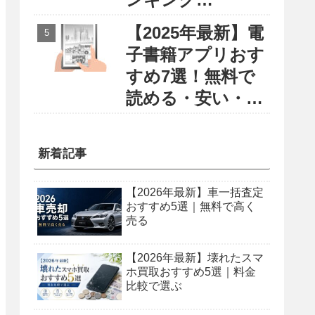
〜円安・物価高に
【2025年最新】電
負けない賢い留学
子書籍アプリおす
選び〜
すめ7選！無料で
読める・安い・使
いやすさで徹底比
較
新着記事
【2026年最新】車一括査定
おすすめ5選｜無料で高く
売る
【2026年最新】壊れたスマ
ホ買取おすすめ5選｜料金
比較で選ぶ