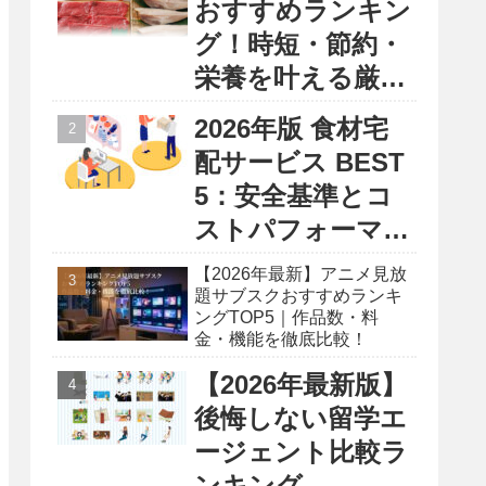
おすすめランキン
グ！時短・節約・
栄養を叶える厳選
5選
2026年版 食材宅
配サービス BEST
5：安全基準とコ
ストパフォーマン
ス徹底比較レポー
【2026年最新】アニメ見放
ト
題サブスクおすすめランキ
ングTOP5｜作品数・料
金・機能を徹底比較！
【2026年最新版】
後悔しない留学エ
ージェント比較ラ
ンキング