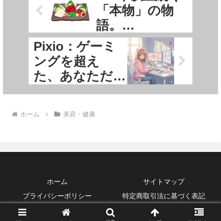
「本物」の物
語。
本場熊本の老舗
Pixio：ゲーミ
『菅乃屋』が贈
ングを超え
る、至極の鮮馬
た、あなただ
刺し。
けの『世界観』
を彩る。
ホーム
美容・健康
ホーム
サイトマップ
プライバシーポリシー
特定商取引法に基づく表記
Copyright © 2025 耳より情報ランキング All Rights Reserved.