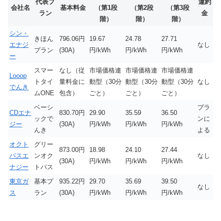
代表プ
違約
会社名
基本料金
（第1段
（第2段
（第3段
ラン
金
階）
階）
階）
シン・
きほん
796.06円
19.67
24.78
27.71
エナジ
なし
プラン
(30A)
円/kWh
円/kWh
円/kWh
ー
スマー
なし（従
市場価格連
市場価格連
市場価格連
Looop
トタイ
量料金に
動型（30分
動型（30分
動型（30分
なし
でんき
ムONE
包含）
ごと）
ごと）
ごと）
ベーシ
プラ
CDエナ
830.70円
29.90
35.59
36.50
ックで
ンに
ジー
(30A)
円/kWh
円/kWh
円/kWh
んき
よる
オクト
グリー
873.00円
18.98
24.10
27.44
パスエ
ンオク
なし
(30A)
円/kWh
円/kWh
円/kWh
ナジー
トパス
東京ガ
基本プ
935.22円
29.70
35.69
39.50
なし
ス
ラン
(30A)
円/kWh
円/kWh
円/kWh