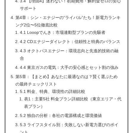
3.4 【理由4】迷わない！初期費用・解約金ゼロの安心
サポート
第4章：シン・エナジーの“ライバル”たち！新電力ランキ
ング2位〜5位徹底比較
4.1 Looopでんき：市場連動型プランの先駆者
4.2 CDエナジーダイレクト：信頼性と特典のバランス
4.3 オクトパスエナジー：環境志向と先進的技術の融
合
4.4 東京ガスの電気：大手の安心感とセット割の強み
第5章：【まとめ】あなたに最適なのは？賢く選ぶため
の最終チェックリスト
5.1 料金、特典、環境性の詳細比較
表1：主要5社 料金プラン詳細比較（東京エリア・代
表プラン）
5.2 独自の分析：各社の電源構成と環境価値
5.3 ライフスタイル別：失敗しない新電力選びのポイ
ント