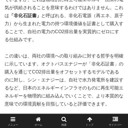
気が供給されることを意味するわけではありません。これ
は
「非化石証書」
と呼ばれる、非化石電源（再エネ、原子
力）から生まれた電力の持つ環境価値を証書として購入す
ることで、自社の電力のCO2排出量を実質的にゼロにす
る仕組みです。
この違いは、両社の環境への取り組みに対する哲学を明確
に示しています。オクトパスエナジーが「非化石証書」の
購入を通じてCO2排出量をオフセットするモデルである
のに対し、シン・エナジーは、自社で水力発電所を建設す
るなど、日本のエネルギーインフラそのものに再生可能エ
ネルギーを物理的に組み込んでいくことで、より本質的な
意味での環境貢献を目指していると評価できます。
5.3 ライフスタイル別：失敗しない新電力選び
メニュー
ホーム
検索
トップ
サイドバー