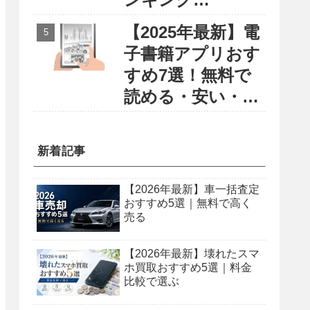
〜円安・物価高に
【2025年最新】電
負けない賢い留学
子書籍アプリおす
選び〜
すめ7選！無料で
読める・安い・使
いやすさで徹底比
較
新着記事
【2026年最新】車一括査定
おすすめ5選｜無料で高く
売る
【2026年最新】壊れたスマ
ホ買取おすすめ5選｜料金
比較で選ぶ