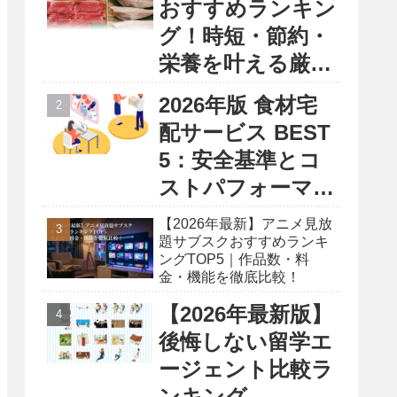
おすすめランキン
グ！時短・節約・
栄養を叶える厳選
5選
2026年版 食材宅
配サービス BEST
5：安全基準とコ
ストパフォーマン
ス徹底比較レポー
【2026年最新】アニメ見放
ト
題サブスクおすすめランキ
ングTOP5｜作品数・料
金・機能を徹底比較！
【2026年最新版】
後悔しない留学エ
ージェント比較ラ
ンキング