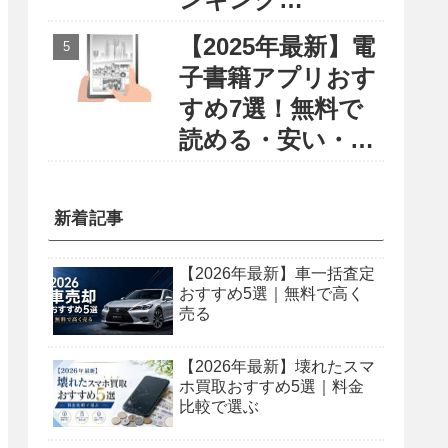
〜円安・物価高に
【2025年最新】電
負けない賢い留学
子書籍アプリおす
選び〜
すめ7選！無料で
読める・安い・使
いやすさで徹底比
較
新着記事
【2026年最新】車一括査定
おすすめ5選｜無料で高く
売る
【2026年最新】壊れたスマ
ホ買取おすすめ5選｜料金
比較で選ぶ