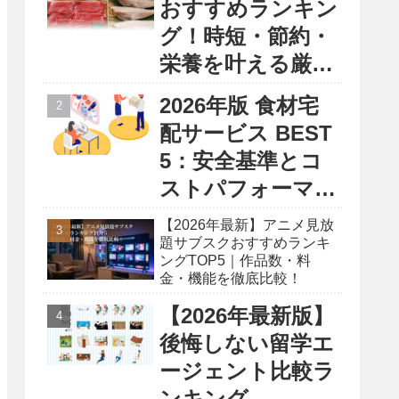
おすすめランキン
グ！時短・節約・
栄養を叶える厳選
5選
2026年版 食材宅
配サービス BEST
5：安全基準とコ
ストパフォーマン
ス徹底比較レポー
【2026年最新】アニメ見放
ト
題サブスクおすすめランキ
ングTOP5｜作品数・料
金・機能を徹底比較！
【2026年最新版】
後悔しない留学エ
ージェント比較ラ
ンキング